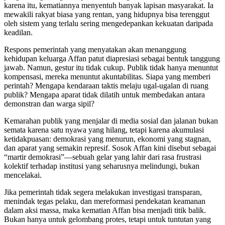
karena itu, kematiannya menyentuh banyak lapisan masyarakat. Ia
mewakili rakyat biasa yang rentan, yang hidupnya bisa terenggut
oleh sistem yang terlalu sering mengedepankan kekuatan daripada
keadilan.
Respons pemerintah yang menyatakan akan menanggung
kehidupan keluarga Affan patut diapresiasi sebagai bentuk tanggung
jawab. Namun, gestur itu tidak cukup. Publik tidak hanya menuntut
kompensasi, mereka menuntut akuntabilitas. Siapa yang memberi
perintah? Mengapa kendaraan taktis melaju ugal-ugalan di ruang
publik? Mengapa aparat tidak dilatih untuk membedakan antara
demonstran dan warga sipil?
Kemarahan publik yang menjalar di media sosial dan jalanan bukan
semata karena satu nyawa yang hilang, tetapi karena akumulasi
ketidakpuasan: demokrasi yang menurun, ekonomi yang stagnan,
dan aparat yang semakin represif. Sosok Affan kini disebut sebagai
“martir demokrasi”—sebuah gelar yang lahir dari rasa frustrasi
kolektif terhadap institusi yang seharusnya melindungi, bukan
mencelakai.
Jika pemerintah tidak segera melakukan investigasi transparan,
menindak tegas pelaku, dan mereformasi pendekatan keamanan
dalam aksi massa, maka kematian Affan bisa menjadi titik balik.
Bukan hanya untuk gelombang protes, tetapi untuk tuntutan yang