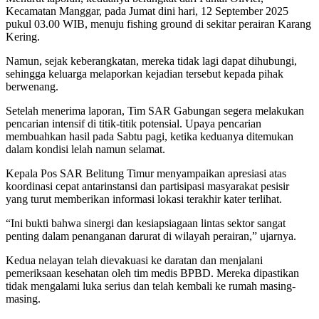
Kecamatan Manggar, pada Jumat dini hari, 12 September 2025
pukul 03.00 WIB, menuju fishing ground di sekitar perairan Karang
Kering.
Namun, sejak keberangkatan, mereka tidak lagi dapat dihubungi,
sehingga keluarga melaporkan kejadian tersebut kepada pihak
berwenang.
Setelah menerima laporan, Tim SAR Gabungan segera melakukan
pencarian intensif di titik-titik potensial. Upaya pencarian
membuahkan hasil pada Sabtu pagi, ketika keduanya ditemukan
dalam kondisi lelah namun selamat.
Kepala Pos SAR Belitung Timur menyampaikan apresiasi atas
koordinasi cepat antarinstansi dan partisipasi masyarakat pesisir
yang turut memberikan informasi lokasi terakhir kater terlihat.
“Ini bukti bahwa sinergi dan kesiapsiagaan lintas sektor sangat
penting dalam penanganan darurat di wilayah perairan,” ujarnya.
Kedua nelayan telah dievakuasi ke daratan dan menjalani
pemeriksaan kesehatan oleh tim medis BPBD. Mereka dipastikan
tidak mengalami luka serius dan telah kembali ke rumah masing-
masing.