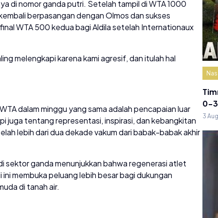
inya di nomor ganda putri. Setelah tampil di WTA 1000
a kembali berpasangan dengan Olmos dan sukses
final WTA 500 kedua bagi Aldila setelah Internationaux
ing melengkapi karena kami agresif, dan itulah hal
Nas
Tim
0-3
al WTA dalam minggu yang sama adalah pencapaian luar
3 Au
i juga tentang representasi, inspirasi, dan kebangkitan
telah lebih dari dua dekade vakum dari babak-babak akhir
a di sektor ganda menunjukkan bahwa regenerasi atlet
si ini membuka peluang lebih besar bagi dukungan
uda di tanah air.