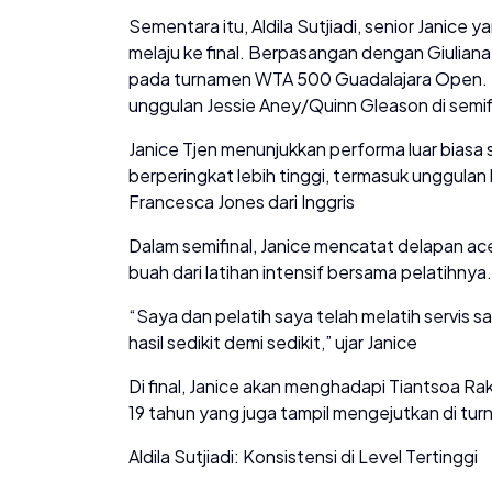
Sementara itu, Aldila Sutjiadi, senior Janice y
melaju ke final. Berpasangan dengan Giuliana 
pada turnamen WTA 500 Guadalajara Open. D
unggulan Jessie Aney/Quinn Gleason di semif
Janice Tjen menunjukkan performa luar biasa 
berperingkat lebih tinggi, termasuk unggulan 
Francesca Jones dari Inggris
Dalam semifinal, Janice mencatat delapan 
buah dari latihan intensif bersama pelatihnya.
“Saya dan pelatih saya telah melatih servis
hasil sedikit demi sedikit,” ujar Janice
Di final, Janice akan menghadapi Tiantsoa R
19 tahun yang juga tampil mengejutkan di tur
Aldila Sutjiadi: Konsistensi di Level Tertinggi