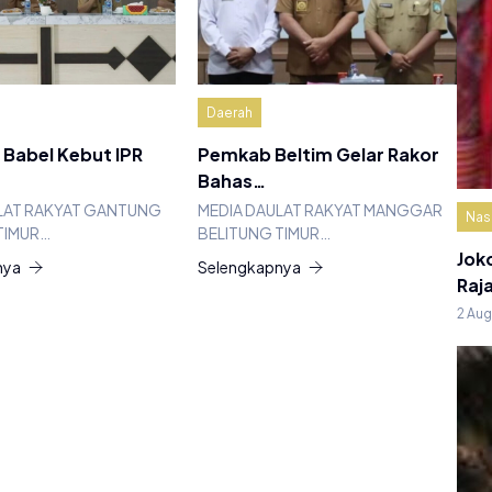
Daerah
Babel Kebut IPR
Pemkab Beltim Gelar Rakor
Bahas…
LAT RAKYAT GANTUNG
MEDIA DAULAT RAKYAT MANGGAR
Nas
TIMUR…
BELITUNG TIMUR…
Jok
nya
Selengkapnya
Raj
2 Au