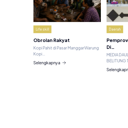
Life skill
Daerah
Obrolan Rakyat
Pemprov 
Di…
Kopi Pahit di Pasar ManggarWarung
Kopi…
MEDIA DAU
BELITUNG 
Selengkapnya
Selengkap