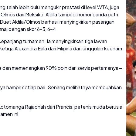
ang telah lebih dulu mengukir prestasi di level WTA, juga
Olmos dari Meksiko, Aldila tampil di nomor ganda putri
uet Aldila/Olmos berhasil menyingkirkan pasangan
inal dengan skor 6-3, 6-4
sepanjang turnamen. Ia menyingkirkan tiga lawan
ketiga Alexandra Eala dari Filipina dan unggulan keenam
ace dan memenangkan 90% poin dari servis pertamanya—
 saya hampir setiap hari. Senang melihatnya membuahkan
akotomanga Rajaonah dari Prancis, petenis muda berusia
namen ini