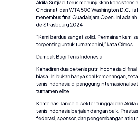
Aldila Sutjiadi terus menunjukkan konsistens
Cincinnati dan WTA 500 Washington D.C., i
menembus final Guadalajara Open. Ini adalah 
de Strasbourg 2024
“Kami berdua sangat solid. Permainan kami sal
terpenting untuk turnamen ini,” kata Olmos
Dampak Bagi Tenis Indonesia
Kehadiran dua petenis putri Indonesia di fin
biasa. Ini bukan hanya soal kemenangan, tetap
tenis Indonesia di panggung internasional se
turnamen elite
Kombinasi Janice di sektor tunggal dan Aldil
tenis Indonesia berjalan dengan baik. Presta
federasi, sponsor, dan pengembangan atlet m