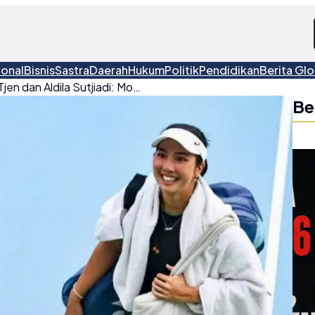
ional
Bisnis
Sastra
Daerah
Hukum
Politik
Pendidikan
Berita Glo
Final WTA untuk Janice Tjen dan Aldila Sutjiadi: Momentum Emas Tenis Putri Indonesia
Be