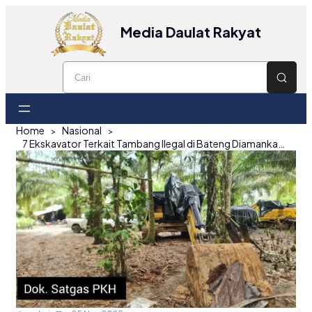
Media Daulat Rakyat
Home
Nasional
7 Ekskavator Terkait Tambang Ilegal di Bateng Diamankan, Pemilik Diduga Domisili Jakarta – Pola Penyembunyian Terstruktur Terdeteksi dalam Serangkaian Penertiban