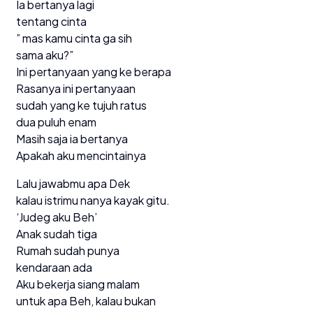
Ia bertanya lagi
tentang cinta
” mas kamu cinta ga sih
sama aku?”
Ini pertanyaan yang ke berapa
Rasanya ini pertanyaan
sudah yang ke tujuh ratus
dua puluh enam
Masih saja ia bertanya
Apakah aku mencintainya
Lalu jawabmu apa Dek
kalau istrimu nanya kayak gitu.
‘Judeg aku Beh’
Anak sudah tiga
Rumah sudah punya
kendaraan ada
Aku bekerja siang malam
untuk apa Beh, kalau bukan