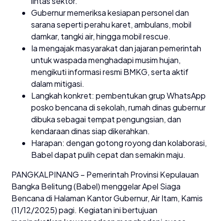
lintas sektor.
Gubernur memeriksa kesiapan personel dan
sarana seperti perahu karet, ambulans, mobil
damkar, tangki air, hingga mobil rescue.
Ia mengajak masyarakat dan jajaran pemerintah
untuk waspada menghadapi musim hujan,
mengikuti informasi resmi BMKG, serta aktif
dalam mitigasi.
Langkah konkret: pembentukan grup WhatsApp
posko bencana di sekolah, rumah dinas gubernur
dibuka sebagai tempat pengungsian, dan
kendaraan dinas siap dikerahkan.
Harapan: dengan gotong royong dan kolaborasi,
Babel dapat pulih cepat dan semakin maju.
PANGKALPINANG – Pemerintah Provinsi Kepulauan
Bangka Belitung (Babel) menggelar Apel Siaga
Bencana di Halaman Kantor Gubernur, Air Itam, Kamis
(11/12/2025) pagi. Kegiatan ini bertujuan