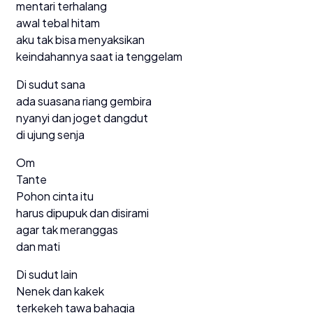
mentari terhalang
awal tebal hitam
aku tak bisa menyaksikan
keindahannya saat ia tenggelam
Di sudut sana
ada suasana riang gembira
nyanyi dan joget dangdut
di ujung senja
Om
Tante
Pohon cinta itu
harus dipupuk dan disirami
agar tak meranggas
dan mati
Di sudut lain
Nenek dan kakek
terkekeh tawa bahagia