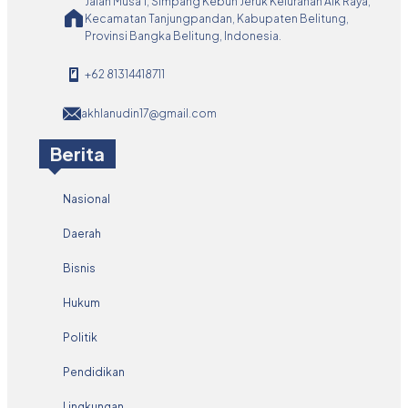
Jalan Musa 1, Simpang Kebun Jeruk Kelurahan Aik Raya,
Kecamatan Tanjungpandan, Kabupaten Belitung,
Provinsi Bangka Belitung, Indonesia.
+62 81314418711
akhlanudin17@gmail.com
Berita
Nasional
Daerah
Bisnis
Hukum
Politik
Pendidikan
Lingkungan