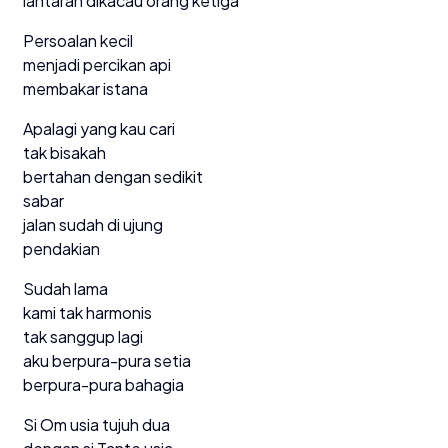
lantaran dikacau orang ketiga
Persoalan kecil
menjadi percikan api
membakar istana
Apalagi yang kau cari
tak bisakah
bertahan dengan sedikit
sabar
jalan sudah di ujung
pendakian
Sudah lama
kami tak harmonis
tak sanggup lagi
aku berpura-pura setia
berpura-pura bahagia
Si Om usia tujuh dua