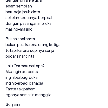
dengan si Tante usia
enam sembilan
baru saja jaruh cinta
setelah keduanya berpisah
dengan pasangan mereka
masing-masing
Bukan soal harta
bukan pula karena orang ketiga
tetapi karena sepinya senja
pudar sinar cinta
Lalu Om mau cari apa?
Aku ingin bercerita
ingin berbagi duka
ingin berbagi bahagia
Tante tak paham
egonya semakin menggila
Senja ini