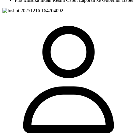
Fira Mustika Indah Resmi Cabut Laporan ke Gubernur Babel