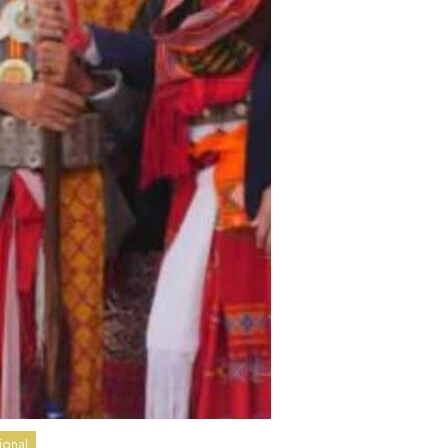
ional