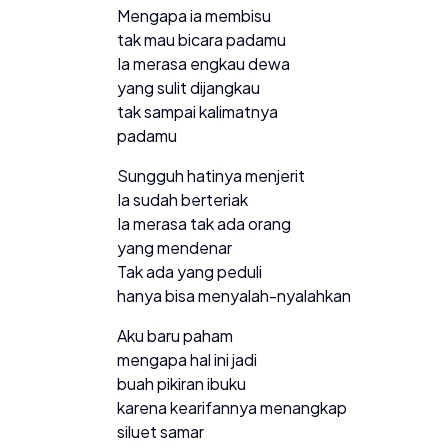
Mengapa ia membisu
tak mau bicara padamu
Ia merasa engkau dewa
yang sulit dijangkau
tak sampai kalimatnya
padamu
Sungguh hatinya menjerit
Ia sudah berteriak
Ia merasa tak ada orang
yang mendenar
Tak ada yang peduli
hanya bisa menyalah-nyalahkan
Aku baru paham
mengapa hal ini jadi
buah pikiran ibuku
karena kearifannya menangkap
siluet samar