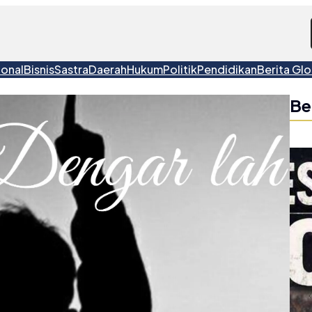
ional
Bisnis
Sastra
Daerah
Hukum
Politik
Pendidikan
Berita Glo
Be