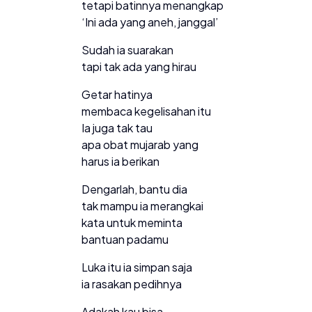
tetapi batinnya menangkap
‘Ini ada yang aneh, janggal’
Sudah ia suarakan
tapi tak ada yang hirau
Getar hatinya
membaca kegelisahan itu
Ia juga tak tau
apa obat mujarab yang
harus ia berikan
Dengarlah, bantu dia
tak mampu ia merangkai
kata untuk meminta
bantuan padamu
Luka itu ia simpan saja
ia rasakan pedihnya
Adakah kau bisa