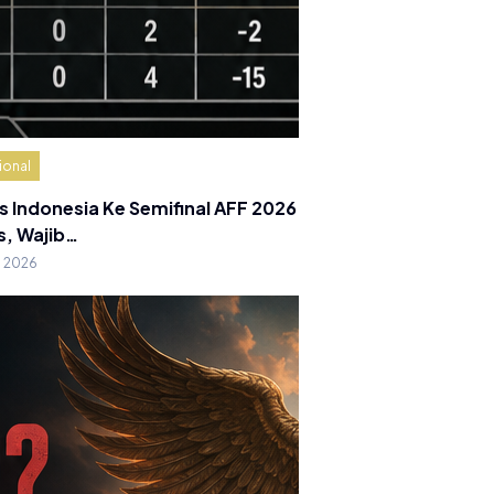
ional
s Indonesia Ke Semifinal AFF 2026
s, Wajib…
g 2026