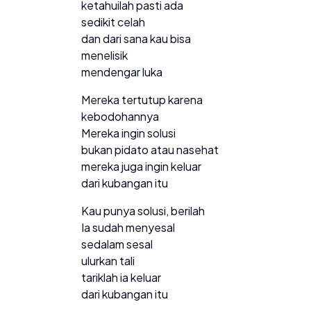
ketahuilah pasti ada
sedikit celah
dan dari sana kau bisa
menelisik
mendengar luka
Mereka tertutup karena
kebodohannya
Mereka ingin solusi
bukan pidato atau nasehat
mereka juga ingin keluar
dari kubangan itu
Kau punya solusi, berilah
Ia sudah menyesal
sedalam sesal
ulurkan tali
tariklah ia keluar
dari kubangan itu