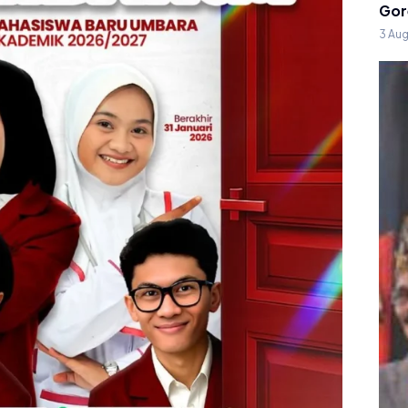
Gor
3 Au