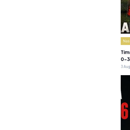
Nas
Tim
0-3
3 Au