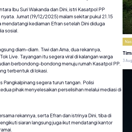
tara Ibu Suri Wakanda dan Dini, istri Kasatpol PP
a nyata. Jumat (19/12/2025) malam sekitar pukul 21.15
a mendatangi kediaman Efran setelah Dini diduga
a sosial.
Nas
ngsung diam-diam. Tiwi dan Ama, dua rekannya,
Tim
Tok Live. Tayangan itu segera viral di kalangan warga
3 Au
mudian berbondong-bondong menuju rumah Kasatpol PP.
g terbentuk di lokasi.
 Pangkalpinang segera turun tangan. Polisi
ua pihak menyelesaikan perselisihan melalui mediasi di
sama rekannya, serta Efran dan istrinya Dini, tiba di
gikuti siaran langsung juga ikut mendatangi kantor
ramai.