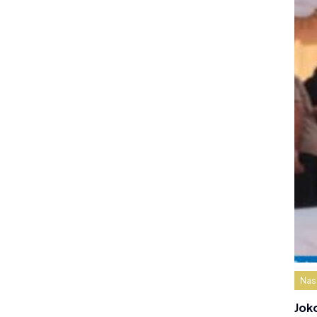
Nas
Jok