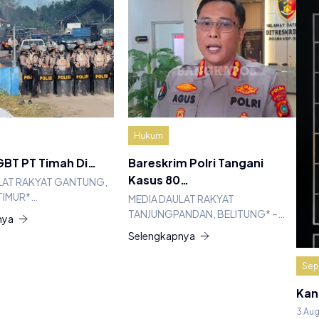
Hukum
BT PT Timah Di…
Bareskrim Polri Tangani
Kasus 80…
LAT RAKYAT GANTUNG,
TIMUR*…
MEDIA DAULAT RAKYAT
TANJUNGPANDAN, BELITUNG* –…
nya
Selengkapnya
Sep
Kan
3 Au