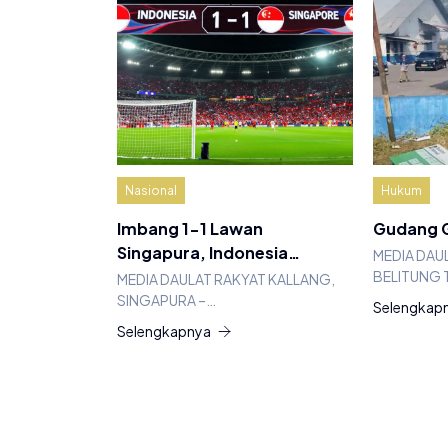
Nasional
Hukum
Imbang 1-1 Lawan
Gudang G
Singapura, Indonesia…
MEDIA DAU
BELITUNG 
MEDIA DAULAT RAKYAT KALLANG,
SINGAPURA –…
Selengkap
Selengkapnya