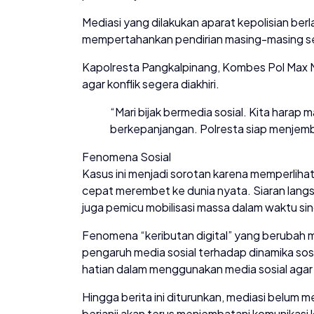
Mediasi yang dilakukan aparat kepolisian be
mempertahankan pendirian masing-masing s
Kapolresta Pangkalpinang, Kombes Pol Max M
agar konflik segera diakhiri.
“Mari bijak bermedia sosial. Kita harap
berkepanjangan. Polresta siap menjembat
Fenomena Sosial
Kasus ini menjadi sorotan karena memperliha
cepat merembet ke dunia nyata. Siaran langs
juga pemicu mobilisasi massa dalam waktu si
Fenomena “keributan digital” yang berubah
pengaruh media sosial terhadap dinamika sos
hatian dalam menggunakan media sosial agar 
Hingga berita ini diturunkan, mediasi belum
berjanji akan terus menjembatani komunikasi