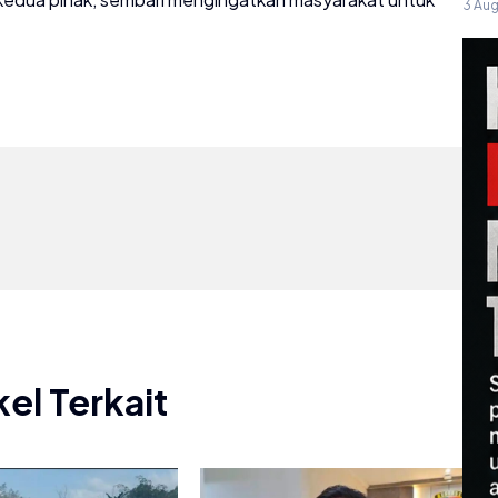
3 Au
kel Terkait