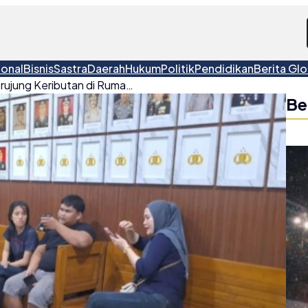
ional
Bisnis
Sastra
Daerah
Hukum
Politik
Pendidikan
Berita Glo
Konflik di Media Sosial Berujung Keributan di Rumah Kasatpol PP Pangkalpinang
Be