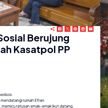
Sosial Berujung
mah Kasatpol PP
 medsos.
 mendatangi rumah Efran.
ok, memicu ratusan emak-emak ikut datang.