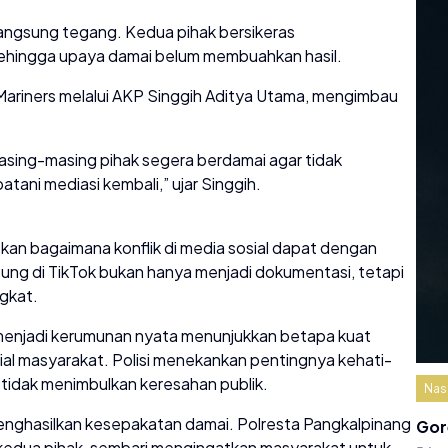
rlangsung tegang. Kedua pihak bersikeras
ehingga upaya damai belum membuahkan hasil.
ariners melalui AKP Singgih Aditya Utama, mengimbau
 masing-masing pihak segera berdamai agar tidak
ani mediasi kembali,” ujar Singgih.
tkan bagaimana konflik di media sosial dapat dengan
ung di TikTok bukan hanya menjadi dokumentasi, tetapi
ngkat.
 menjadi kerumunan nyata menunjukkan betapa kuat
ial masyarakat. Polisi menekankan pentingnya kehati-
tidak menimbulkan keresahan publik.
Nas
 menghasilkan kesepakatan damai. Polresta Pangkalpinang
Gor
 kedua pihak, sembari mengingatkan masyarakat untuk