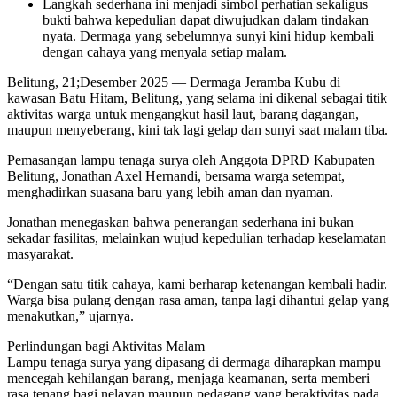
Langkah sederhana ini menjadi simbol perhatian sekaligus
bukti bahwa kepedulian dapat diwujudkan dalam tindakan
nyata. Dermaga yang sebelumnya sunyi kini hidup kembali
dengan cahaya yang menyala setiap malam.
Belitung, 21;Desember 2025 — Dermaga Jeramba Kubu di
kawasan Batu Hitam, Belitung, yang selama ini dikenal sebagai titik
aktivitas warga untuk mengangkut hasil laut, barang dagangan,
maupun menyeberang, kini tak lagi gelap dan sunyi saat malam tiba.
Pemasangan lampu tenaga surya oleh Anggota DPRD Kabupaten
Belitung, Jonathan Axel Hernandi, bersama warga setempat,
menghadirkan suasana baru yang lebih aman dan nyaman.
Jonathan menegaskan bahwa penerangan sederhana ini bukan
sekadar fasilitas, melainkan wujud kepedulian terhadap keselamatan
masyarakat.
“Dengan satu titik cahaya, kami berharap ketenangan kembali hadir.
Warga bisa pulang dengan rasa aman, tanpa lagi dihantui gelap yang
menakutkan,” ujarnya.
Perlindungan bagi Aktivitas Malam
Lampu tenaga surya yang dipasang di dermaga diharapkan mampu
mencegah kehilangan barang, menjaga keamanan, serta memberi
rasa tenang bagi nelayan maupun pedagang yang beraktivitas pada