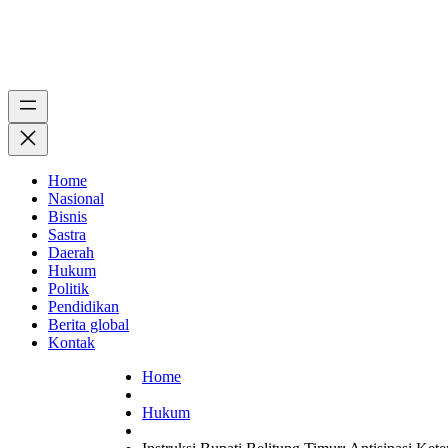
Home
Nasional
Bisnis
Sastra
Daerah
Hukum
Politik
Pendidikan
Berita global
Kontak
Home
Hukum