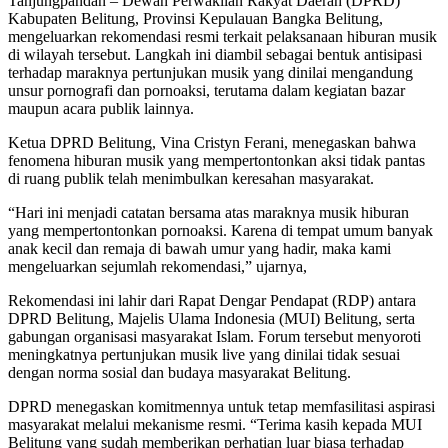
Tanjungpandan – Dewan Perwakilan Rakyat Daerah (DPRD)
Kabupaten Belitung, Provinsi Kepulauan Bangka Belitung,
mengeluarkan rekomendasi resmi terkait pelaksanaan hiburan musik
di wilayah tersebut. Langkah ini diambil sebagai bentuk antisipasi
terhadap maraknya pertunjukan musik yang dinilai mengandung
unsur pornografi dan pornoaksi, terutama dalam kegiatan bazar
maupun acara publik lainnya.
Ketua DPRD Belitung, Vina Cristyn Ferani, menegaskan bahwa
fenomena hiburan musik yang mempertontonkan aksi tidak pantas
di ruang publik telah menimbulkan keresahan masyarakat.
“Hari ini menjadi catatan bersama atas maraknya musik hiburan
yang mempertontonkan pornoaksi. Karena di tempat umum banyak
anak kecil dan remaja di bawah umur yang hadir, maka kami
mengeluarkan sejumlah rekomendasi,” ujarnya,
Rekomendasi ini lahir dari Rapat Dengar Pendapat (RDP) antara
DPRD Belitung, Majelis Ulama Indonesia (MUI) Belitung, serta
gabungan organisasi masyarakat Islam. Forum tersebut menyoroti
meningkatnya pertunjukan musik live yang dinilai tidak sesuai
dengan norma sosial dan budaya masyarakat Belitung.
DPRD menegaskan komitmennya untuk tetap memfasilitasi aspirasi
masyarakat melalui mekanisme resmi. “Terima kasih kepada MUI
Belitung yang sudah memberikan perhatian luar biasa terhadap