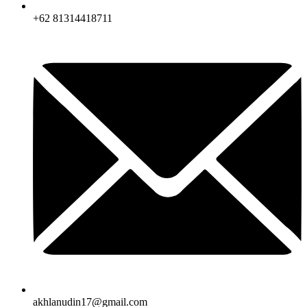
+62 81314418711
akhlanudin17@gmail.com