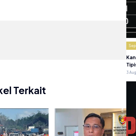
Sep
Kan
Tipi
3 Au
kel Terkait