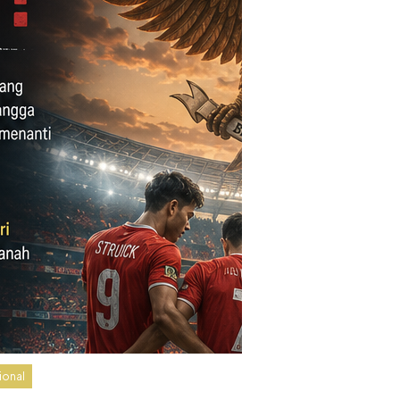
ional