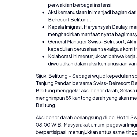
perwakilan berbagai instansi.
Aksi kemanusiaan ini menjadi bagian dari
Belresort Belitung.
Kepala Imigrasi, Heryansyah Daulay, me
menghadirkan manfaat nyata bagi masy
General Manager Swiss-Belresort, Akhm
kepedulian perusahaan sekaligus komit
Kolaborasi ini menunjukkan bahwa kerja
diwujudkan dalam aksi kemanusiaan ya
Sijuk, Belitung – Sebagai wujud kepedulian sosi
Tanjung Pandan bersama Swiss-Belresort Be
Belitung menggelar aksi donor darah, Selasa 
menghimpun 89 kantong darah yang akan men
Belitung.
Aksi donor darah berlangsung di lobi Hotel Sw
08.00 WIB. Masyarakat umum, pegawai Imigras
berpartisipasi, menunjukkan antusiasme tinggi