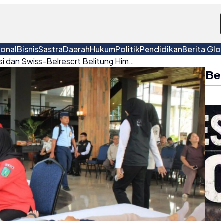
ional
Bisnis
Sastra
Daerah
Hukum
Politik
Pendidikan
Berita Glo
Sinergi Imigrasi dan Swiss-Belresort Belitung Himpun 89 Kantong Darah untuk Masyarakat
Be