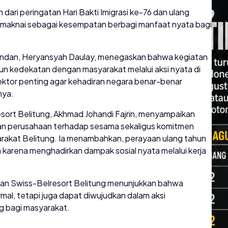
ari peringatan Hari Bakti Imigrasi ke-76 dan ulang
dimaknai sebagai kesempatan berbagi manfaat nyata bagi
g Pandan, Heryansyah Daulay, menegaskan bahwa kegiatan
un kedekatan dengan masyarakat melalui aksi nyata di
 sektor penting agar kehadiran negara benar-benar
nya.
sort Belitung, Akhmad Johandi Fajrin, menyampaikan
ian perusahaan terhadap sesama sekaligus komitmen
arakat Belitung. Ia menambahkan, perayaan ulang tahun
 karena menghadirkan dampak sosial nyata melalui kerja
n dan Swiss-Belresort Belitung menunjukkan bahwa
rmal, tetapi juga dapat diwujudkan dalam aksi
 bagi masyarakat.