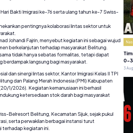
 Hari Bakti Imigrasi ke-76 serta ulang tahun ke-7 Swiss-
nekankan pentingnya kolaborasi lintas sektor untuk
arakat.
ad Johandi Fajrin, menyebut kegiatan ini sebagai wujud
Nas
men berkelanjutan terhadap masyarakat Belitung.
Tim
 sama tidak hanya sebatas formalitas, tetapi dapat
0-3
ng berdampak langsung bagi masyarakat.
3 Au
al dan sinergi lintas sektor, Kantor Imigrasi Kelas II TPI
litung dan Palang Merah Indonesia (PMI) Kabupaten
(20/1/2026). Kegiatan kemanusiaan ini berhasil
dukung ketersediaan stok darah bagi masyarakat
iss-Belresort Belitung, Kecamatan Sijuk, sejak pukul
i, serta perwakilan berbagai instansi turut
 terhadap kegiatan ini.