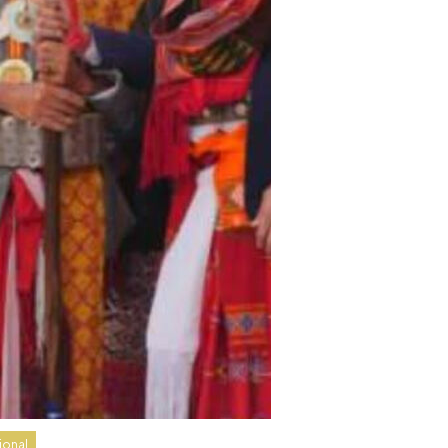
ional