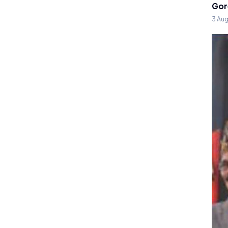
Gor
3 Au