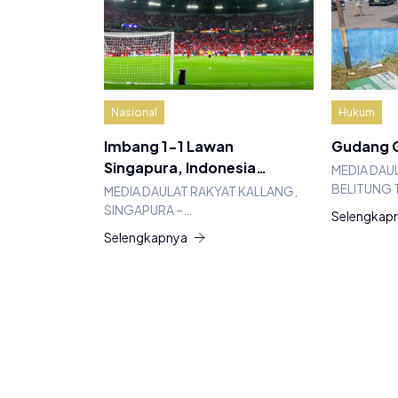
Nasional
Hukum
Imbang 1-1 Lawan
Gudang G
Singapura, Indonesia…
MEDIA DAU
BELITUNG 
MEDIA DAULAT RAKYAT KALLANG,
SINGAPURA –…
Selengkap
Selengkapnya