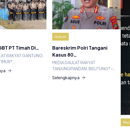
Hukum
BT PT Timah Di…
Bareskrim Polri Tangani
Kasus 80…
LAT RAKYAT GANTUNG,
TIMUR*…
MEDIA DAULAT RAKYAT
TANJUNGPANDAN, BELITUNG* –…
nya
Selengkapnya
Nas