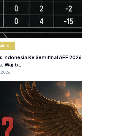
akbola
s Indonesia Ke Semifinal AFF 2026
s, Wajib…
g 2026