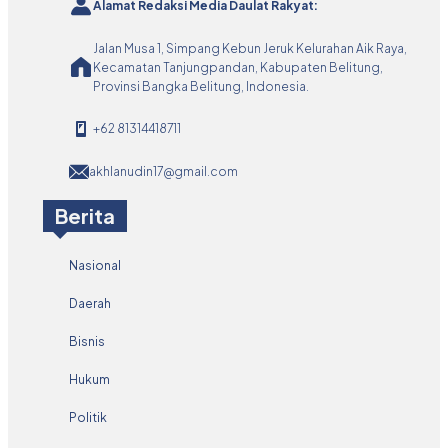
Alamat Redaksi Media Daulat Rakyat:
Jalan Musa 1, Simpang Kebun Jeruk Kelurahan Aik Raya,
Kecamatan Tanjungpandan, Kabupaten Belitung,
Provinsi Bangka Belitung, Indonesia.
+62 81314418711
akhlanudin17@gmail.com
Berita
Nasional
Daerah
Bisnis
Hukum
Politik