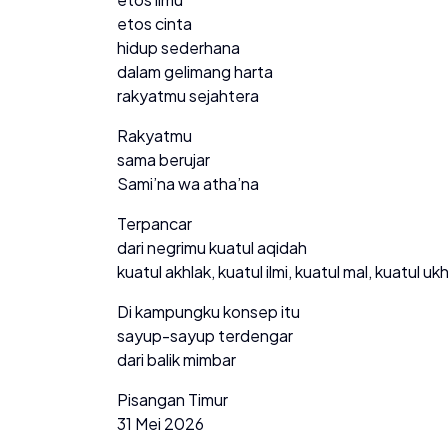
etos cinta
hidup sederhana
dalam gelimang harta
rakyatmu sejahtera
Rakyatmu
sama berujar
Sami’na wa atha’na
Terpancar
dari negrimu kuatul aqidah
kuatul akhlak, kuatul ilmi, kuatul mal, kuatul 
Di kampungku konsep itu
sayup-sayup terdengar
dari balik mimbar
Pisangan Timur
31 Mei 2026