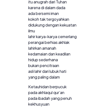
itu anugrah dari Tuhan
karena di dalam dada
ada bersemi iman
kokoh tak tergoyahkan
didukung dengan kekuatan
ilmu
lahir karya-karya cemerlang
perangai berhias akhlak
lahirkan amanah
kedamaian dan keadilan
hidup sederhana
bukan pencitraan
asli lahir dari lubuk hati
yang paling dalam
Ketauhidan berpucuk
pada akhlaqul qur’an
pada ibadah yang penuh
kekhusyuan