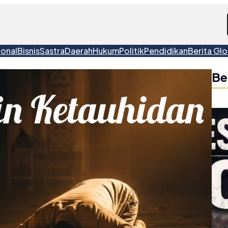
ional
Bisnis
Sastra
Daerah
Hukum
Politik
Pendidikan
Berita Glo
Be