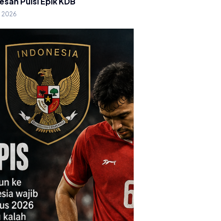
esan Puisi Epik KDB
g 2026