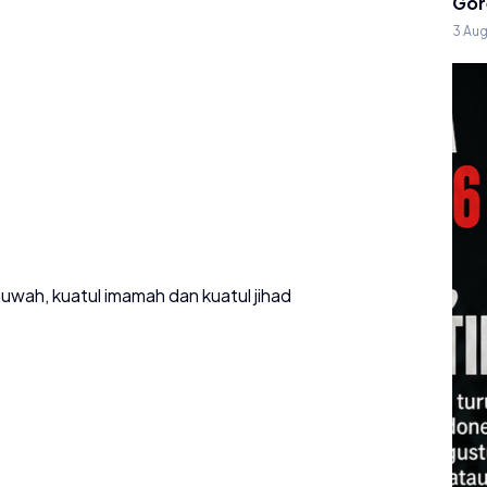
Gor
3 Au
ukhuwah, kuatul imamah dan kuatul jihad