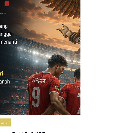
ional