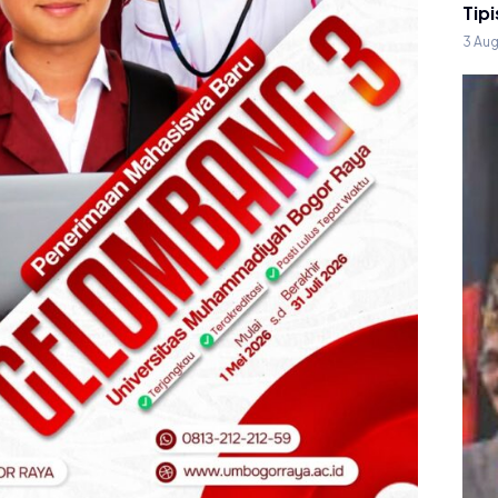
Tipi
3 Au