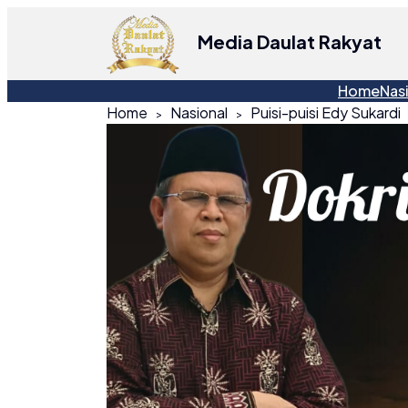
Media Daulat Rakyat
Home
Nas
Home
Nasional
Puisi-puisi Edy Sukardi