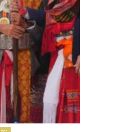
ional