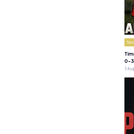
Nas
Tim
0-3
3 Au