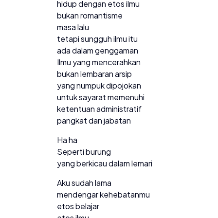
hidup dengan etos ilmu
bukan romantisme
masa lalu
tetapi sungguh ilmu itu
ada dalam genggaman
Ilmu yang mencerahkan
bukan lembaran arsip
yang numpuk dipojokan
untuk sayarat memenuhi
ketentuan administratif
pangkat dan jabatan
Ha ha
Seperti burung
yang berkicau dalam lemari
Aku sudah lama
mendengar kehebatanmu
etos belajar
etos ilmu