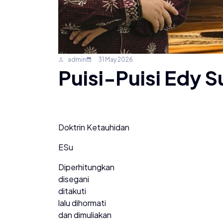
admin
31 May 2026
Puisi-Puisi Edy S
Doktrin Ketauhidan
ESu
Diperhitungkan
disegani
ditakuti
lalu dihormati
dan dimuliakan