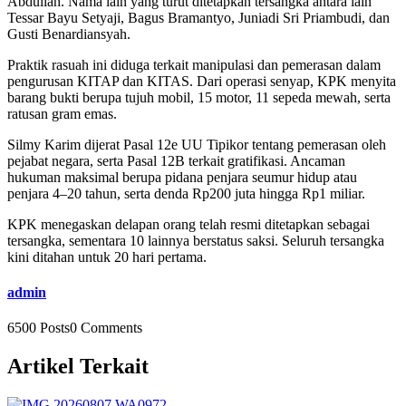
Abdullah. Nama lain yang turut ditetapkan tersangka antara lain
Tessar Bayu Setyaji, Bagus Bramantyo, Juniadi Sri Priambudi, dan
Gusti Benardiansyah.
Praktik rasuah ini diduga terkait manipulasi dan pemerasan dalam
pengurusan KITAP dan KITAS. Dari operasi senyap, KPK menyita
barang bukti berupa tujuh mobil, 15 motor, 11 sepeda mewah, serta
ratusan gram emas.
Silmy Karim dijerat Pasal 12e UU Tipikor tentang pemerasan oleh
pejabat negara, serta Pasal 12B terkait gratifikasi. Ancaman
hukuman maksimal berupa pidana penjara seumur hidup atau
penjara 4–20 tahun, serta denda Rp200 juta hingga Rp1 miliar.
KPK menegaskan delapan orang telah resmi ditetapkan sebagai
tersangka, sementara 10 lainnya berstatus saksi. Seluruh tersangka
kini ditahan untuk 20 hari pertama.
admin
6500 Posts
0 Comments
Artikel Terkait