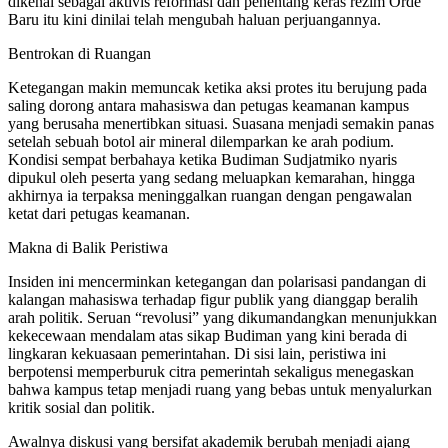
dikenal sebagai aktivis reformasi dan penentang keras rezim Orde
Baru itu kini dinilai telah mengubah haluan perjuangannya.
Bentrokan di Ruangan
Ketegangan makin memuncak ketika aksi protes itu berujung pada
saling dorong antara mahasiswa dan petugas keamanan kampus
yang berusaha menertibkan situasi. Suasana menjadi semakin panas
setelah sebuah botol air mineral dilemparkan ke arah podium.
Kondisi sempat berbahaya ketika Budiman Sudjatmiko nyaris
dipukul oleh peserta yang sedang meluapkan kemarahan, hingga
akhirnya ia terpaksa meninggalkan ruangan dengan pengawalan
ketat dari petugas keamanan.
Makna di Balik Peristiwa
Insiden ini mencerminkan ketegangan dan polarisasi pandangan di
kalangan mahasiswa terhadap figur publik yang dianggap beralih
arah politik. Seruan “revolusi” yang dikumandangkan menunjukkan
kekecewaan mendalam atas sikap Budiman yang kini berada di
lingkaran kekuasaan pemerintahan. Di sisi lain, peristiwa ini
berpotensi memperburuk citra pemerintah sekaligus menegaskan
bahwa kampus tetap menjadi ruang yang bebas untuk menyalurkan
kritik sosial dan politik.
Awalnya diskusi yang bersifat akademik berubah menjadi ajang