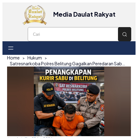
Media Daulat Rakyat
Home
Hukum
Satresnarkoba Polres Belitung Gagalkan Peredaran Sabu 1,7 Ons di Kecamatan Badau