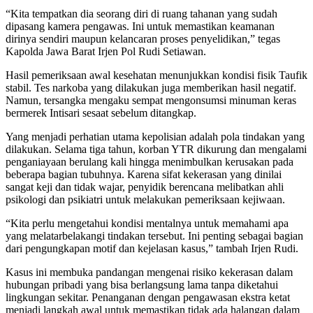
“Kita tempatkan dia seorang diri di ruang tahanan yang sudah
dipasang kamera pengawas. Ini untuk memastikan keamanan
dirinya sendiri maupun kelancaran proses penyelidikan,” tegas
Kapolda Jawa Barat Irjen Pol Rudi Setiawan.
Hasil pemeriksaan awal kesehatan menunjukkan kondisi fisik Taufik
stabil. Tes narkoba yang dilakukan juga memberikan hasil negatif.
Namun, tersangka mengaku sempat mengonsumsi minuman keras
bermerek Intisari sesaat sebelum ditangkap.
Yang menjadi perhatian utama kepolisian adalah pola tindakan yang
dilakukan. Selama tiga tahun, korban YTR dikurung dan mengalami
penganiayaan berulang kali hingga menimbulkan kerusakan pada
beberapa bagian tubuhnya. Karena sifat kekerasan yang dinilai
sangat keji dan tidak wajar, penyidik berencana melibatkan ahli
psikologi dan psikiatri untuk melakukan pemeriksaan kejiwaan.
“Kita perlu mengetahui kondisi mentalnya untuk memahami apa
yang melatarbelakangi tindakan tersebut. Ini penting sebagai bagian
dari pengungkapan motif dan kejelasan kasus,” tambah Irjen Rudi.
Kasus ini membuka pandangan mengenai risiko kekerasan dalam
hubungan pribadi yang bisa berlangsung lama tanpa diketahui
lingkungan sekitar. Penanganan dengan pengawasan ekstra ketat
menjadi langkah awal untuk memastikan tidak ada halangan dalam