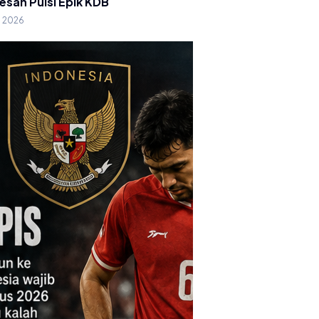
esan Puisi Epik KDB
g 2026