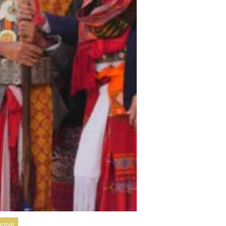
ional