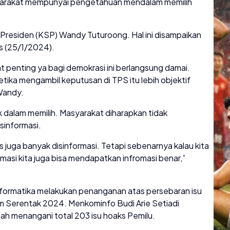
masyarakat mempunyai pengetahuan mendalam memilih
f Presiden (KSP) Wandy Tuturoong. Hal ini disampaikan
s (25/1/2024).
at penting ya bagi demokrasi ini berlangsung damai.
tika mengambil keputusan di TPS itu lebih objektif
 Wandy.
k dalam memilih. Masyarakat diharapkan tidak
sinformasi.
uga banyak disinformasi. Tetapi sebenarnya kalau kita
asi kita juga bisa mendapatkan infromasi benar,”
formatika melakukan penanganan atas persebaran isu
m Serentak 2024. Menkominfo Budi Arie Setiadi
ah menangani total 203 isu hoaks Pemilu.