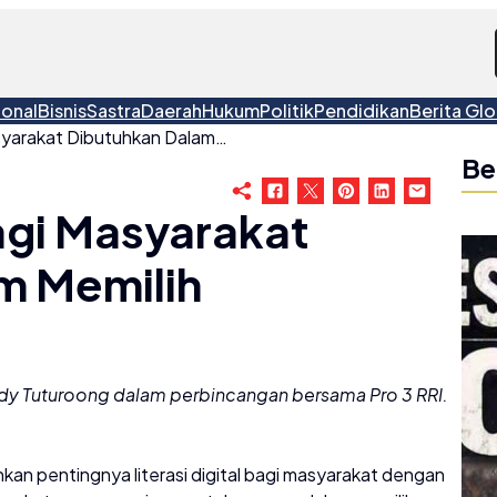
ional
Bisnis
Sastra
Daerah
Hukum
Politik
Pendidikan
Berita Glo
Literasi Digital Bagi Masyarakat Dibutuhkan Dalam Memilih
Be
Bagi Masyarakat
m Memilih
andy Tuturoong dalam perbincangan bersama Pro 3 RRI.
kan pentingnya literasi digital bagi masyarakat dengan