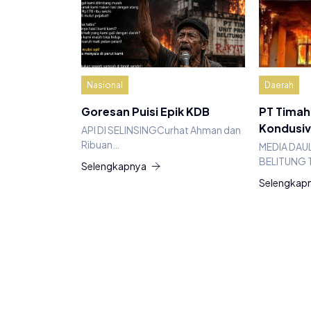
Nasional
Daerah
Goresan Puisi Epik KDB
PT Timah
Kondusiv
API DI SELINSINGCurhat Ahman dan
Ribuan…
MEDIA DAU
BELITUNG 
Selengkapnya
Selengkap