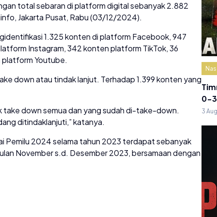
engan total sebaran di platform digital sebanyak 2.882
info, Jakarta Pusat, Rabu (03/12/2024).
gidentifikasi 1.325 konten di platform Facebook, 947
latform Instagram, 342 konten platform TikTok, 36
 platform Youtube.
Nas
e down atau tindak lanjut. Terhadap 1.399 konten yang
Tim
0-3
tuk take down semua dan yang sudah di-take-down.
3 Au
ng ditindaklanjuti,” katanya.
nai Pemilu 2024 selama tahun 2023 terdapat sebanyak
a bulan November s.d. Desember 2023, bersamaan dengan