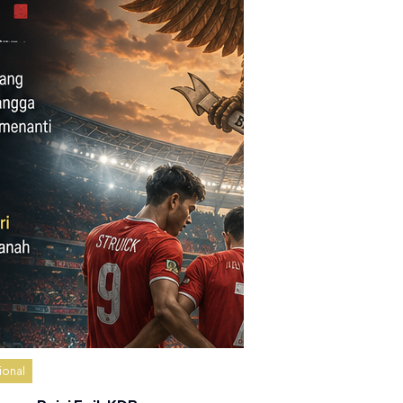
ional