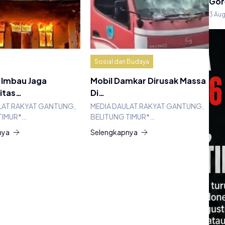
Gor
3 Au
Sosial dan Budaya
 Imbau Jaga
Mobil Damkar Dirusak Massa
itas…
Di…
LAT RAKYAT GANTUNG,
MEDIA DAULAT RAKYAT GANTUNG,
TIMUR*…
BELITUNG TIMUR*…
nya
Selengkapnya