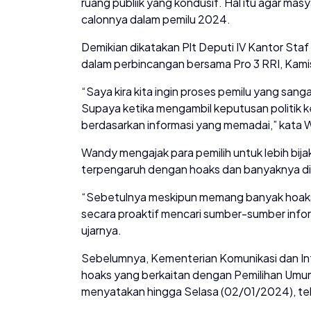
ruang publiik yang kondusif. Hal itu agar 
calonnya dalam pemilu 2024.
Demikian dikatakan Plt Deputi IV Kantor Sta
dalam perbincangan bersama Pro 3 RRI, Kami
“Saya kira kita ingin proses pemilu yang sang
Supaya ketika mengambil keputusan politik ke
berdasarkan informasi yang memadai,” kata
Wandy mengajak para pemilih untuk lebih bija
terpengaruh dengan hoaks dan banyaknya di
“Sebetulnya meskipun memang banyak hoaks j
secara proaktif mencari sumber-sumber inform
ujarnya.
Sebelumnya, Kementerian Komunikasi dan In
hoaks yang berkaitan dengan Pemilihan Umu
menyatakan hingga Selasa (02/01/2024), tel