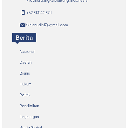
Provinsi Bangka Belitung, Indonesia.
+62 81314418711
akhlanudin17@gmail.com
Berita
Nasional
Daerah
Bisnis
Hukum
Politik
Pendidikan
Lingkungan
Berita Global