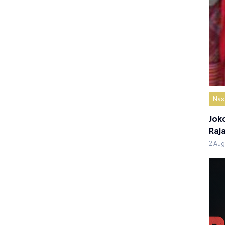
Nas
Jok
Raj
2 Au