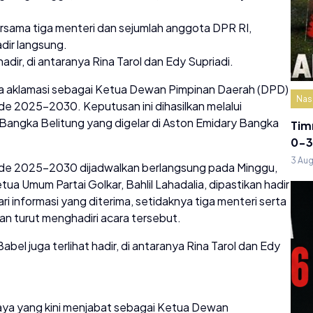
ersama tiga menteri dan sejumlah anggota DPR RI,
adir langsung.
adir, di antaranya Rina Tarol dan Edy Supriadi.
ara aklamasi sebagai Ketua Dewan Pimpinan Daerah (DPD)
Nas
iode 2025–2030. Keputusan ini dihasilkan melalui
Bangka Belitung yang digelar di Aston Emidary Bangka
Tim
0-3
3 Au
ode 2025–2030 dijadwalkan berlangsung pada Minggu,
ua Umum Partai Golkar, Bahlil Lahadalia, dipastikan hadir
i informasi yang diterima, setidaknya tiga menteri serta
an turut menghadiri acara tersebut.
abel juga terlihat hadir, di antaranya Rina Tarol dan Edy
aya yang kini menjabat sebagai Ketua Dewan