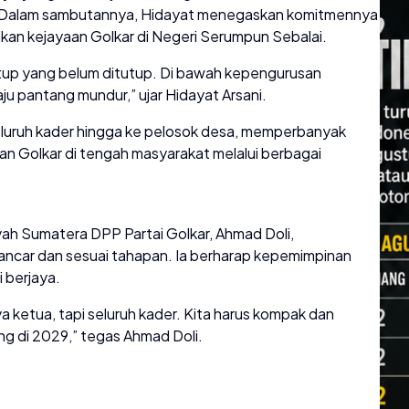
. Dalam sambutannya, Hidayat menegaskan komitmennya
an kejayaan Golkar di Negeri Serumpun Sebalai.
up yang belum ditutup. Di bawah kepengurusan
maju pantang mundur,” ujar Hidayat Arsani.
eluruh kader hingga ke pelosok desa, memperbanyak
an Golkar di tengah masyarakat melalui berbagai
h Sumatera DPP Partai Golkar, Ahmad Doli,
 lancar dan sesuai tahapan. Ia berharap kepemimpinan
 berjaya.
 ketua, tapi seluruh kader. Kita harus kompak dan
ang di 2029,” tegas Ahmad Doli.