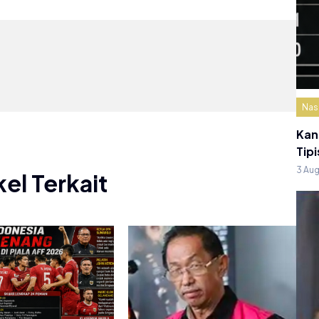
Nas
Kan
Tipi
3 Au
kel Terkait