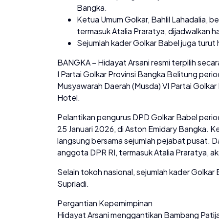
Bangka.
Ketua Umum Golkar, Bahlil Lahadalia, b
termasuk Atalia Praratya, dijadwalkan h
Sejumlah kader Golkar Babel juga turut h
BANGKA – Hidayat Arsani resmi terpilih sec
I Partai Golkar Provinsi Bangka Belitung per
Musyawarah Daerah (Musda) VI Partai Golkar 
Hotel.
Pelantikan pengurus DPD Golkar Babel peri
25 Januari 2026, di Aston Emidary Bangka. Ket
langsung bersama sejumlah pejabat pusat. Dar
anggota DPR RI, termasuk Atalia Praratya, ak
Selain tokoh nasional, sejumlah kader Golkar B
Supriadi.
Pergantian Kepemimpinan
Hidayat Arsani menggantikan Bambang Patij