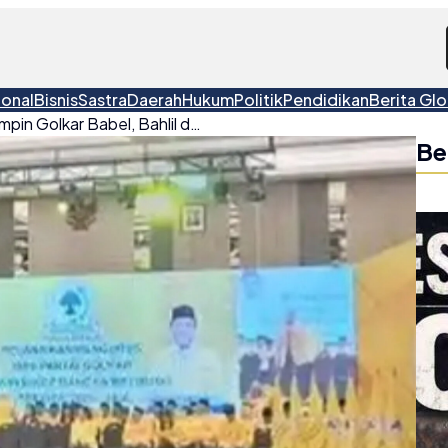
ional
Bisnis
Sastra
Daerah
Hukum
Politik
Pendidikan
Berita Glo
Hidayat Arsani Resmi Pimpin Golkar Babel, Bahlil dan Sejumlah Menteri Dijadwalkan Hadir
Be