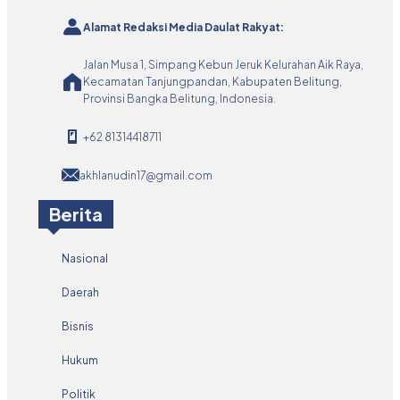
Alamat Redaksi Media Daulat Rakyat:
Jalan Musa 1, Simpang Kebun Jeruk Kelurahan Aik Raya,
Kecamatan Tanjungpandan, Kabupaten Belitung,
Provinsi Bangka Belitung, Indonesia.
+62 81314418711
akhlanudin17@gmail.com
Berita
Nasional
Daerah
Bisnis
Hukum
Politik