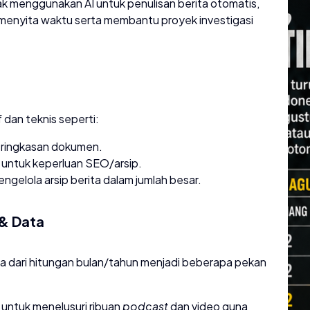
ak menggunakan AI untuk penulisan berita otomatis,
g menyita waktu serta membantu proyek investigasi
 dan teknis seperti:
 ringkasan dokumen.
 untuk keperluan SEO/arsip.
elola arsip berita dalam jumlah besar.
 & Data
ata dari hitungan bulan/tahun menjadi beberapa pekan
untuk menelusuri ribuan
podcast
dan video guna