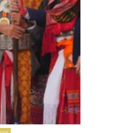
ional