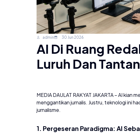
admin
30 Jun 2026
AI Di Ruang Reda
Luruh Dan Tanta
​MEDIA DAULAT RAKYAT JAKARTA – AI kian menj
menggantikan jurnalis. Justru, teknologi ini h
jurnalisme.
​1. Pergeseran Paradigma: AI Seba