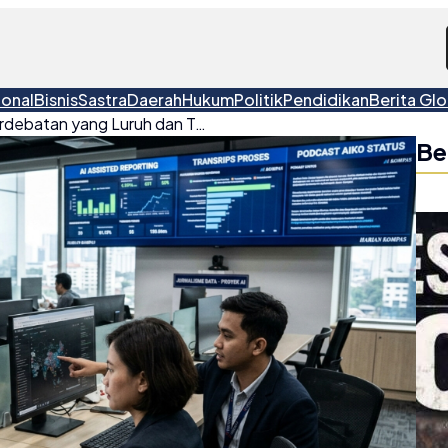
ional
Bisnis
Sastra
Daerah
Hukum
Politik
Pendidikan
Berita Glo
AI di Ruang Redaksi: Perdebatan yang Luruh dan Tantangan Menjaga Mutu
Be