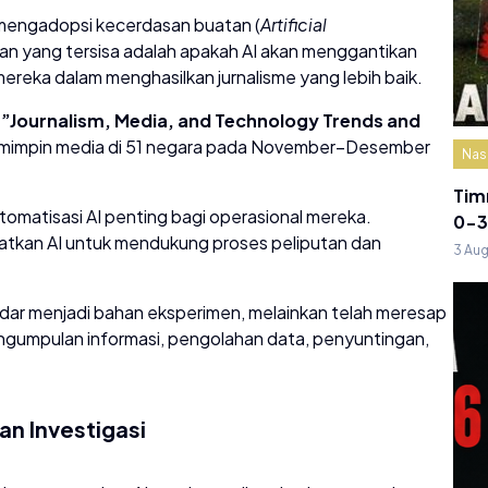
 mengadopsi kecerdasan buatan (
Artificial
yaan yang tersisa adalah apakah AI akan menggantikan
ereka dalam menghasilkan jurnalisme yang lebih baik.
m
”Journalism, Media, and Technology Trends and
emimpin media di 51 negara pada November–Desember
Nas
Tim
atisasi AI penting bagi operasional mereka.
0-3
tkan AI untuk mendukung proses peliputan dan
3 Au
kadar menjadi bahan eksperimen, melainkan telah meresap
pengumpulan informasi, pengolahan data, penyuntingan,
Dan Investigasi