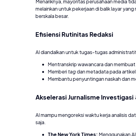
​Menariknya, mayoritas perusahaan media tid
melainkan untuk pekerjaan di balik layar yan
berskala besar.
​Efisiensi Rutinitas Redaksi
​AI diandalkan untuk tugas-tugas administratif
​Mentranskrip wawancara dan membuat
​Memberi
tag
dan metadata pada artikel
​Membantu penyuntingan naskah dan meng
​Akselerasi Jurnalisme Investigasi
​AI mampu mengoreksi waktu kerja analisis d
saja.
The New York Times:
Menggunakan AI 