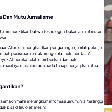
a Dan Mutu Jurnalisme
tute membuktikan bahwa teknologi ini bukanlah alat instan
awan:
n AI belum menghasilkan pengurangan jumlah pekerja.
mbah posisi baru untuk mengelola implementasi AI.
royek AI mereka telah memberikan dampak
p hasilnya masih berada pada tahap menjanjikan atau
rgantikan?
 semakin mahir merangkum informasi umum, nilai tertinggi
ak bisa ditiru oleh mesin:
Nas