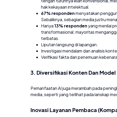
tengah turunnya iklan konvensional, melal
hak kekayaan intelektual.
67% responden
menyatakan penggunaa
Sebaliknya, sebagian media justru mena
​Hanya
13% responden
yang menilai p
transformasional; mayoritas mengangga
terbatas.
​Liputan langsung di lapangan.
​Investigasi mendalam dan analisis konte
​Verifikasi fakta dan penemuan kebenar
3. Diversifikasi Konten Dan Model 
​Pemanfaatan AI juga merambah pada peningk
media, seperti yang terlihat pada lanskap med
​Inovasi Layanan Pembaca (Komp