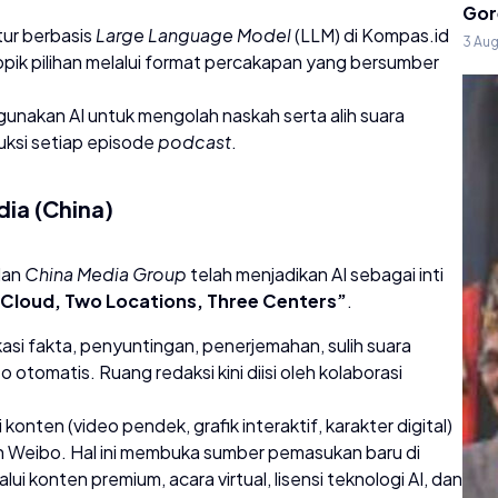
Gor
tur berbasis
Large Language Model
(LLM) di Kompas.id
3 Au
 pilihan melalui format percakapan yang bersumber
nakan AI untuk mengolah naskah serta alih suara
uksi setiap episode
podcast
.
dia (China)
dan
China Media Group
telah menjadikan AI sebagai inti
Cloud, Two Locations, Three Centers”
.
kasi fakta, penyuntingan, penerjemahan, sulih suara
o otomatis. Ruang redaksi kini diisi oleh kolaborasi
konten (video pendek, grafik interaktif, karakter digital)
an Weibo. Hal ini membuka sumber pemasukan baru di
ui konten premium, acara virtual, lisensi teknologi AI, dan