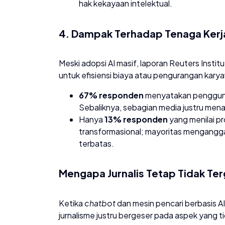
hak kekayaan intelektual.
​4. Dampak Terhadap Tenaga Kerj
​Meski adopsi AI masif, laporan Reuters Insti
untuk efisiensi biaya atau pengurangan kary
67% responden
menyatakan penggunaa
Sebaliknya, sebagian media justru mena
​Hanya
13% responden
yang menilai p
transformasional; mayoritas mengangga
terbatas.
​Mengapa Jurnalis Tetap Tidak Te
​Ketika
chatbot
dan mesin pencari berbasis AI
jurnalisme justru bergeser pada aspek yang tid