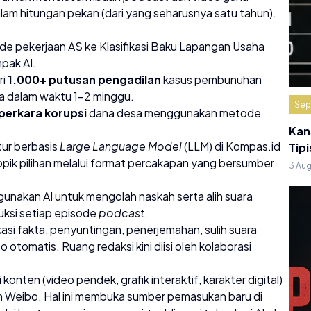
alam hitungan pekan (dari yang seharusnya satu tahun).
e pekerjaan AS ke Klasifikasi Baku Lapangan Usaha
mpak AI.
ri
1.000+ putusan pengadilan
kasus pembunuhan
ya dalam waktu 1-2 minggu.
Sep
perkara korupsi
dana desa menggunakan metode
Kan
tur berbasis
Large Language Model
(LLM) di Kompas.id
Tipi
 pilihan melalui format percakapan yang bersumber
3 Au
nakan AI untuk mengolah naskah serta alih suara
uksi setiap episode
podcast
.
kasi fakta, penyuntingan, penerjemahan, sulih suara
o otomatis. Ruang redaksi kini diisi oleh kolaborasi
konten (video pendek, grafik interaktif, karakter digital)
an Weibo. Hal ini membuka sumber pemasukan baru di