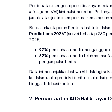
​Perdebatan mengenai perlu tidaknya media
Intelligence
/AI) kini mulai meredup. Pertan
jurnalis atau justru memperkuat kemampuan m
​Berdasarkan laporan Reuters Institute dala
Predictions 2026”
(survei terhadap 280 p
2025):
97%
perusahaan media menganggap otom
82%
perusahaan media telah memanfaa
pengumpulan berita.
​Data ini menunjukkan bahwa AI tidak lagi se
ke dalam rantai produksi berita—mulai dari 
hingga distribusi konten.
​2. Pemanfaatan AI Di Balik Layar 