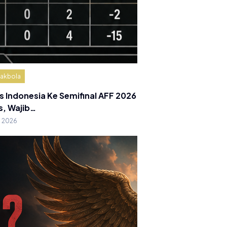
akbola
s Indonesia Ke Semifinal AFF 2026
s, Wajib…
g 2026