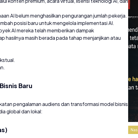
ui konten premium, acara virtual, lisensi teknologi AI, dan
n AI belum menghasilkan pengurangan jumlah pekerja.
mbah posisi baru untuk mengelola implementasi AI.
royek AI mereka telah memberikan dampak
p hasilnya masih berada pada tahap menjanjikan atau
kstual.
an.
Bisnis Baru
atan pengalaman audiens dan transformasi model bisnis
ia global dan lokal:
as)
Nas