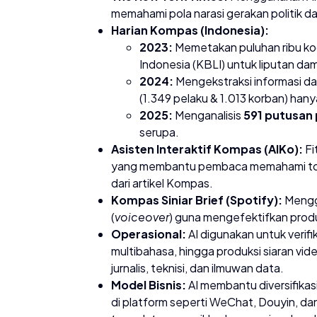
memahami pola narasi gerakan politik d
Harian Kompas (Indonesia):
2023:
Memetakan puluhan ribu kod
Indonesia (KBLI) untuk liputan da
2024:
Mengekstraksi informasi da
(1.349 pelaku & 1.013 korban) han
2025:
Menganalisis
591 putusan 
serupa.
Asisten Interaktif Kompas (AIKo):
Fi
yang membantu pembaca memahami topik
dari artikel Kompas.
Kompas Siniar Brief (Spotify):
Menggu
(
voiceover
) guna mengefektifkan prod
Operasional:
AI digunakan untuk verifi
multibahasa, hingga produksi siaran vide
jurnalis, teknisi, dan ilmuwan data.
Model Bisnis:
AI membantu diversifikasi 
di platform seperti WeChat, Douyin, d