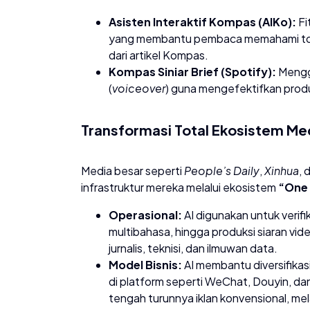
Asisten Interaktif Kompas (AIKo):
Fi
yang membantu pembaca memahami topik
dari artikel Kompas.
Kompas Siniar Brief (Spotify):
Menggu
(
voiceover
) guna mengefektifkan prod
​Transformasi Total Ekosistem Me
​Media besar seperti
People’s Daily
,
Xinhua
, 
infrastruktur mereka melalui ekosistem
“One 
Operasional:
AI digunakan untuk verifi
multibahasa, hingga produksi siaran vide
jurnalis, teknisi, dan ilmuwan data.
Model Bisnis:
AI membantu diversifikasi 
di platform seperti WeChat, Douyin, d
tengah turunnya iklan konvensional, melal