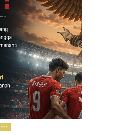
ional