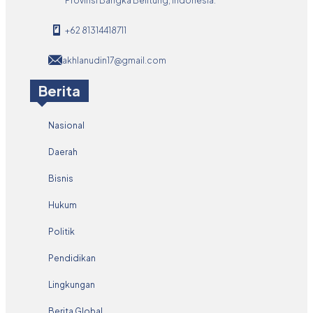
Provinsi Bangka Belitung, Indonesia.
+62 81314418711
akhlanudin17@gmail.com
Berita
Nasional
Daerah
Bisnis
Hukum
Politik
Pendidikan
Lingkungan
Berita Global