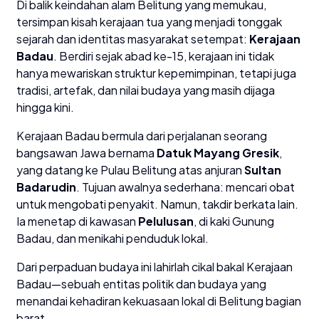
Di balik keindahan alam Belitung yang memukau,
tersimpan kisah kerajaan tua yang menjadi tonggak
sejarah dan identitas masyarakat setempat:
Kerajaan
Badau
. Berdiri sejak abad ke-15, kerajaan ini tidak
hanya mewariskan struktur kepemimpinan, tetapi juga
tradisi, artefak, dan nilai budaya yang masih dijaga
hingga kini.
Kerajaan Badau bermula dari perjalanan seorang
bangsawan Jawa bernama
Datuk Mayang Gresik
,
yang datang ke Pulau Belitung atas anjuran
Sultan
Badarudin
. Tujuan awalnya sederhana: mencari obat
untuk mengobati penyakit. Namun, takdir berkata lain.
Ia menetap di kawasan
Pelulusan
, di kaki Gunung
Badau, dan menikahi penduduk lokal.
Dari perpaduan budaya ini lahirlah cikal bakal Kerajaan
Badau—sebuah entitas politik dan budaya yang
menandai kehadiran kekuasaan lokal di Belitung bagian
barat.