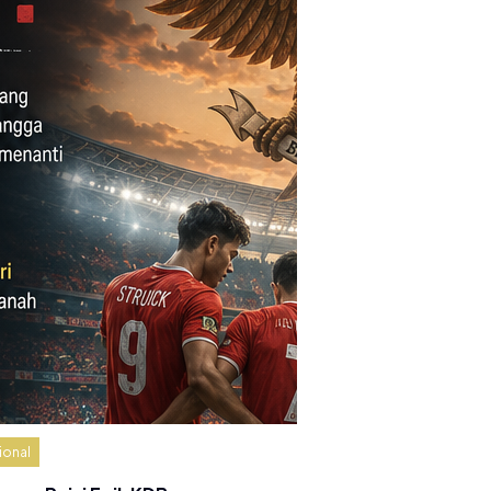
ional