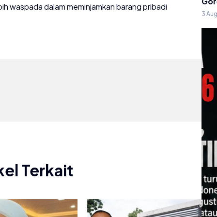
Gor
ebih waspada dalam meminjamkan barang pribadi
3 Au
kel Terkait