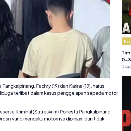
Nas
Tim
0-3
3 Au
Pangkalpinang, Fachry (19) dan Karina (19), harus
 diduga terlibat dalam kasus penggelapan sepeda motor
erse Kriminal (Satreskrim) Polresta Pangkalpinang
orban yang mengaku motornya dipinjam dan tidak