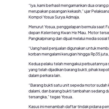
“Iya, kami berhasil mengamankan dua orang 
merupakan pasangan kekasih,” ujar Pelaksana
Kompol Yosua Surya Admaja.
Menurut Yosua, penggelapan bermula saat Fa
depan Kelenteng Kwan He Miau. Motor terse
Pangkalpinang dan dijual melalui media sosia
“Uang hasil penjualan digunakan untuk memb
korban mengalami kerugian hingga Rp35 juta,”
Kedua pelaku telah mengakui perbuatannya sa
yang telah dijadikan barang bukti, pihak kepo
dalam perkara lain.
“Barang bukti satu unit sepeda motor sudah 
dalami, dan barang bukti tambahan sedang d
tersangka,” tegas Yosua.
Kasus ini menambah daftar tindak pidana pe