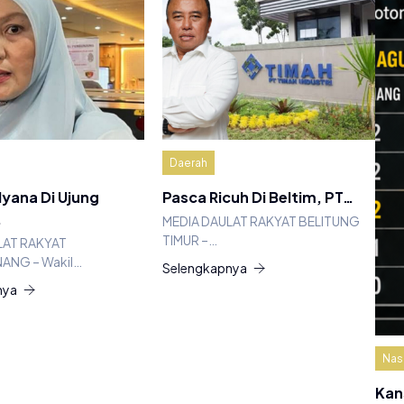
Daerah
lyana Di Ujung
Pasca Ricuh Di Beltim, PT…
…
MEDIA DAULAT RAKYAT BELITUNG
TIMUR –…
LAT RAKYAT
ANG – Wakil…
Selengkapnya
nya
Nas
Kan