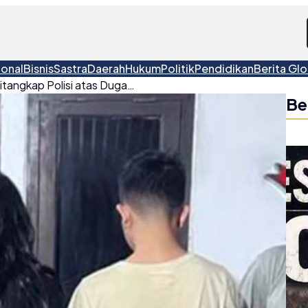
ional
Bisnis
Sastra
Daerah
Hukum
Politik
Pendidikan
Berita Glo
Sejoli di Pangkalpinang Ditangkap Polisi atas Dugaan Penggelapan Sepeda Motor
Be