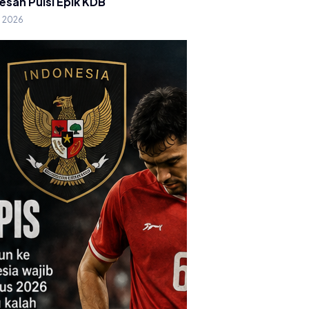
esan Puisi Epik KDB
g 2026