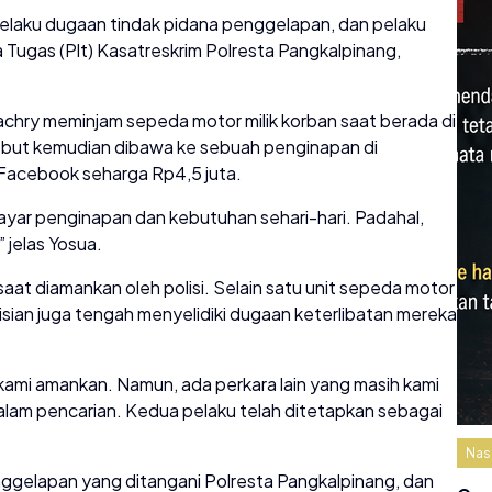
pelaku dugaan tindak pidana penggelapan, dan pelaku
 Tugas (Plt) Kasatreskrim Polresta Pangkalpinang,
chry meminjam sepeda motor milik korban saat berada di
but kemudian dibawa ke sebuah penginapan di
l Facebook seharga Rp4,5 juta.
ayar penginapan dan kebutuhan sehari-hari. Padahal,
 jelas Yosua.
at diamankan oleh polisi. Selain satu unit sepeda motor
lisian juga tengah menyelidiki dugaan keterlibatan mereka
kami amankan. Namun, ada perkara lain yang masih kami
alam pencarian. Kedua pelaku telah ditetapkan sebagai
Nas
nggelapan yang ditangani Polresta Pangkalpinang, dan