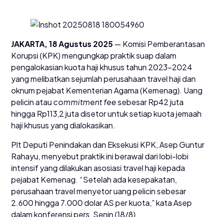
JAKARTA, 18 Agustus 2025
— Komisi Pemberantasan
Korupsi (KPK) mengungkap praktik suap dalam
pengalokasian kuota haji khusus tahun 2023–2024
yang melibatkan sejumlah perusahaan travel haji dan
oknum pejabat Kementerian Agama (Kemenag). Uang
pelicin atau
commitment fee
sebesar Rp42 juta
hingga Rp113,2 juta disetor untuk setiap kuota jemaah
haji khusus yang dialokasikan.
Plt Deputi Penindakan dan Eksekusi KPK, Asep Guntur
Rahayu, menyebut praktik ini berawal dari lobi-lobi
intensif yang dilakukan asosiasi travel haji kepada
pejabat Kemenag. “Setelah ada kesepakatan,
perusahaan travel menyetor uang pelicin sebesar
2.600 hingga 7.000 dolar AS per kuota,” kata Asep
dalam konferensi pers, Senin (18/8).