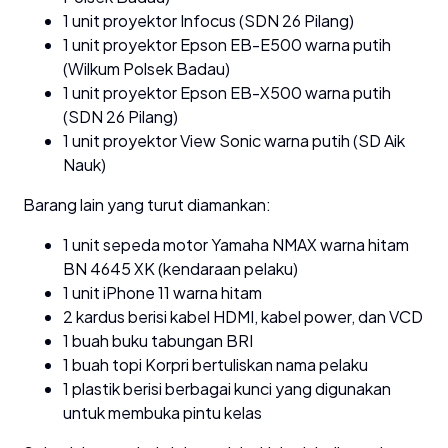
1 unit proyektor Infocus (SDN 26 Pilang)
1 unit proyektor Epson EB-E500 warna putih
(Wilkum Polsek Badau)
1 unit proyektor Epson EB-X500 warna putih
(SDN 26 Pilang)
1 unit proyektor View Sonic warna putih (SD Aik
Nauk)
Barang lain yang turut diamankan:
1 unit sepeda motor Yamaha NMAX warna hitam
BN 4645 XK (kendaraan pelaku)
1 unit iPhone 11 warna hitam
2 kardus berisi kabel HDMI, kabel power, dan VCD
1 buah buku tabungan BRI
1 buah topi Korpri bertuliskan nama pelaku
1 plastik berisi berbagai kunci yang digunakan
untuk membuka pintu kelas