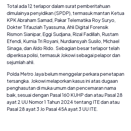
Total ada 12 terlapor dalam surat pemberitahuan
dimulainya penyidikan (SPDP), termasuk mantan Ketua
KPK Abraham Samad, Pakar Telematika Roy Suryo,
Dokter Tifauziah Tyassuma, Ahli Digital Forensik
Rismon Sianipar, Eggi Sudjana, Rizal Fadillah, Rustam
Efendi, Kurnia Tri Royani, Nurdiansyah Susilo, Michael
Sinaga, dan Aldo Rido. Sebagian besar terlapor telah
diperiksa polisi, termasuk Jokowi sebagai pelapor dan
sejumlah ahli.
Polda Metro Jaya belum menggelar perkara penetapan
tersangka. Jokowi melaporkan kasus ini atas dugaan
penghasutan di muka umum dan pencemaran nama
baik, sesuai dengan Pasal 160 KUHP dan atau Pasal 28
ayat 2 UU Nomor 1 Tahun 2024 tentang ITE dan atau
Pasal 28 ayat 3 Jo Pasal 45A ayat 3 UU ITE.