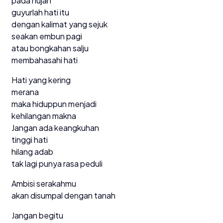
pada hujan
guyurlah hati itu
dengan kalimat yang sejuk
seakan embun pagi
atau bongkahan salju
membahasahi hati
Hati yang kering
merana
maka hiduppun menjadi
kehilangan makna
Jangan ada keangkuhan
tinggi hati
hilang adab
tak lagi punya rasa peduli
Ambisi serakahmu
akan disumpal dengan tanah
Jangan begitu