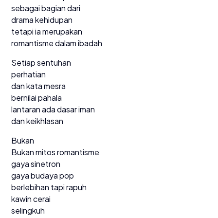
sebagai bagian dari
drama kehidupan
tetapi ia merupakan
romantisme dalam ibadah
Setiap sentuhan
perhatian
dan kata mesra
bernilai pahala
lantaran ada dasar iman
dan keikhlasan
Bukan
Bukan mitos romantisme
gaya sinetron
gaya budaya pop
berlebihan tapi rapuh
kawin cerai
selingkuh