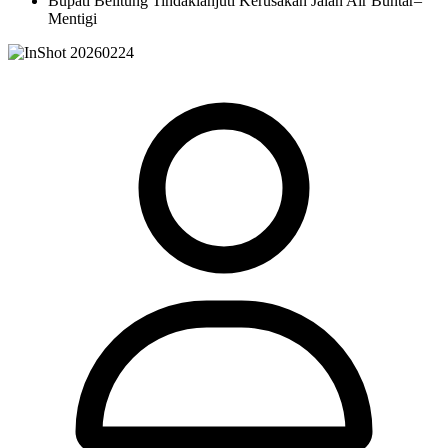
Bupati Belitung Tindaklanjuti Kerusakan Jalan Air Buntar–
Mentigi