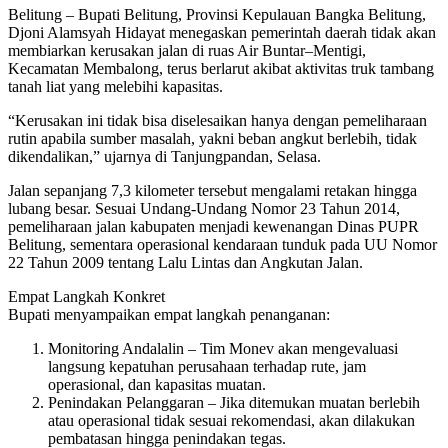
Belitung – Bupati Belitung, Provinsi Kepulauan Bangka Belitung,
Djoni Alamsyah Hidayat menegaskan pemerintah daerah tidak akan
membiarkan kerusakan jalan di ruas Air Buntar–Mentigi,
Kecamatan Membalong, terus berlarut akibat aktivitas truk tambang
tanah liat yang melebihi kapasitas.
“Kerusakan ini tidak bisa diselesaikan hanya dengan pemeliharaan
rutin apabila sumber masalah, yakni beban angkut berlebih, tidak
dikendalikan,” ujarnya di Tanjungpandan, Selasa.
Jalan sepanjang 7,3 kilometer tersebut mengalami retakan hingga
lubang besar. Sesuai Undang-Undang Nomor 23 Tahun 2014,
pemeliharaan jalan kabupaten menjadi kewenangan Dinas PUPR
Belitung, sementara operasional kendaraan tunduk pada UU Nomor
22 Tahun 2009 tentang Lalu Lintas dan Angkutan Jalan.
Empat Langkah Konkret
Bupati menyampaikan empat langkah penanganan:
Monitoring Andalalin – Tim Monev akan mengevaluasi
langsung kepatuhan perusahaan terhadap rute, jam
operasional, dan kapasitas muatan.
Penindakan Pelanggaran – Jika ditemukan muatan berlebih
atau operasional tidak sesuai rekomendasi, akan dilakukan
pembatasan hingga penindakan tegas.