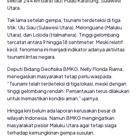
sekitar 244 km barat laut Pulau Karatung, Sulawesi
Utara.
Tak lama setelah gempa, tsunami terdeteksi di tiga
titik: Ulu Siau (Sulawesi Utara), Melonguane (Maluku
Utara), dan Loloda (Halmahera). Tinggi gelombang
tercatat antara 9 hingga 18 sentimeter. Meski relatif
kecil, fenomena ini menjadi indikator adanya aktivitas
tsunami lintas negara.
Deputi Bidang Geofisika BMKG, Nelly Florida Riama,
menegaskan masyarakat tetap perlu waspada.
“Tsunami telah terdeteksi di tiga lokasi, meski dengan
tinggi gelombang rendah. Pemantauan terus dilakukan
untuk memastikan kondisi aman,” ujarnya.
Hingga kini belum ada laporan kerusakan besar di
wilayah Indonesia. Namun BMKG mengingatkan
masyarakat pesisir Maluku Utara agar tetap siaga
terhadap kemungkinan gempa susulan.