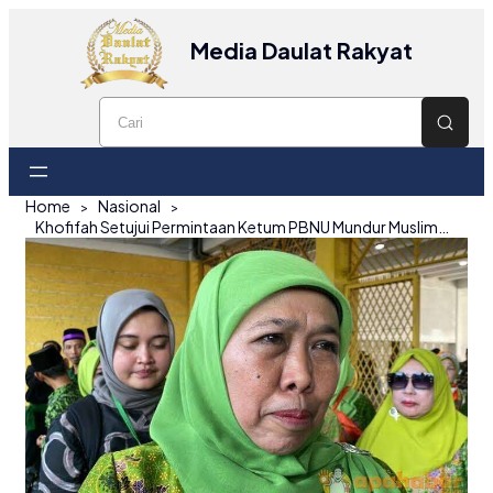
Media Daulat Rakyat
Home
Nasional
Khofifah Setujui Permintaan Ketum PBNU Mundur Muslimat NU