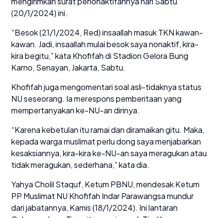
mengirimkan surat penonaktifannya hari Sabtu
(20/1/2024) ini.
“Besok (21/1/2024, Red) insaallah masuk TKN kawan-
kawan. Jadi, insaallah mulai besok saya nonaktif, kira-
kira begitu,” kata Khofifah di Stadion Gelora Bung
Karno, Senayan, Jakarta, Sabtu.
Khofifah juga mengomentari soal asli-tidaknya status
NU seseorang. Ia merespons pemberitaan yang
mempertanyakan ke-NU-an dirinya.
“Karena kebetulan itu ramai dan diramaikan gitu. Maka,
kepada warga muslimat perlu dong saya menjabarkan
kesaksiannya, kira-kira ke-NU-an saya meragukan atau
tidak meragukan, sederhana,” kata dia.
Yahya Cholil Staquf, Ketum PBNU, mendesak Ketum
PP Muslimat NU Khofifah Indar Parawangsa mundur
dari jabatannya, Kamis (18/1/2024). Ini lantaran