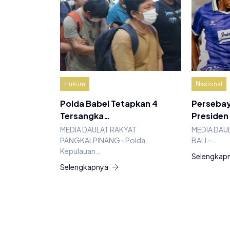
Hukum
Nasional
Polda Babel Tetapkan 4
Persebay
Tersangka…
Presiden
MEDIA DAULAT RAKYAT
MEDIA DAU
PANGKALPINANG– Polda
BALI –…
Kepulauan…
Selengkap
Selengkapnya