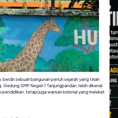
a, berdiri sebuah bangunan penuh sejarah yang telah
ng. Gedung SMP Negeri 1 Tanjungpandan, lebih dikenal
pendidikan, tetapi juga warisan kolonial yang melekat