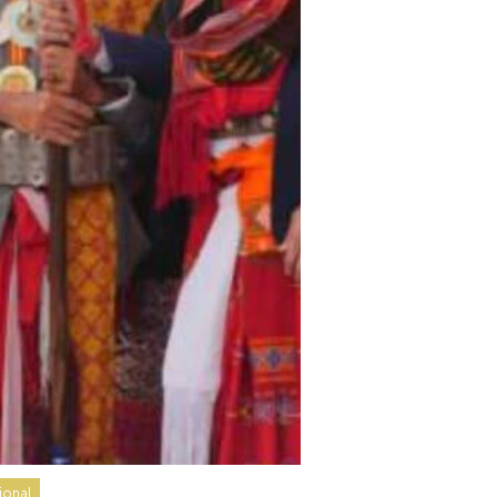
ional