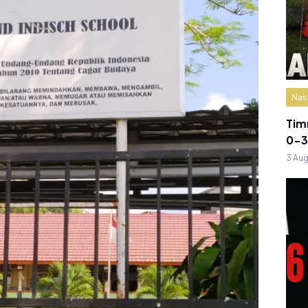
Nas
Tim
0-3
3 Au