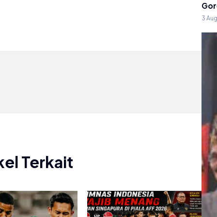
Gor
3 Au
kel Terkait