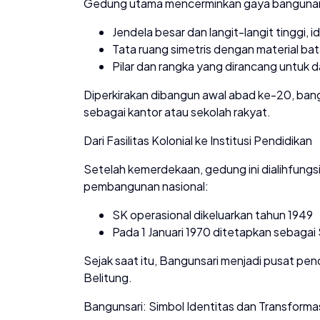
Gedung utama mencerminkan gaya bangunan
Jendela besar dan langit-langit tinggi, id
Tata ruang simetris dengan material ba
Pilar dan rangka yang dirancang untuk 
Diperkirakan dibangun awal abad ke-20, bang
sebagai kantor atau sekolah rakyat.
Dari Fasilitas Kolonial ke Institusi Pendidikan
Setelah kemerdekaan, gedung ini dialihfungs
pembangunan nasional:
SK operasional dikeluarkan tahun 1949
Pada 1 Januari 1970 ditetapkan sebaga
Sejak saat itu, Bangunsari menjadi pusat p
Belitung.
Bangunsari: Simbol Identitas dan Transforma