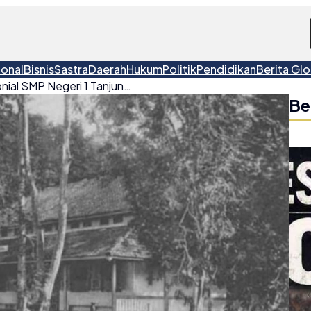
ional
Bisnis
Sastra
Daerah
Hukum
Politik
Pendidikan
Berita Glo
Napak Tilas Gedung Kolonial SMP Negeri 1 Tanjungpandan
Be