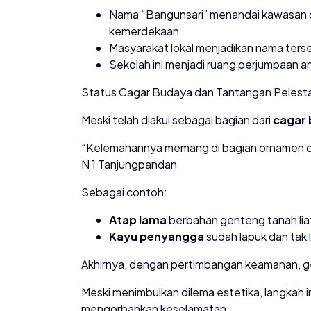
Nama “Bangunsari” menandai kawasan da
kemerdekaan
Masyarakat lokal menjadikan nama ter
Sekolah ini menjadi ruang perjumpaan a
Status Cagar Budaya dan Tantangan Pelesta
Meski telah diakui sebagai bagian dari
cagar
“Kelemahannya memang di bagian ornamen dan
N 1 Tanjungpandan
Sebagai contoh:
Atap lama
berbahan genteng tanah liat
Kayu penyangga
sudah lapuk dan tak 
Akhirnya, dengan pertimbangan keamanan, ge
Meski menimbulkan dilema estetika, langkah ini
mengorbankan keselamatan.