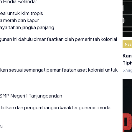
 Hindia Belanda:
eal untuk iklim tropis
ta merah dan kapur
daya tahan jangka panjang
unan ini dahulu dimanfaatkan oleh pemerintah kolonial
Nas
Kan
Tipi
ikan sesuai semangat pemanfaatan aset kolonial untuk
3 Au
i SMP Negeri 1 Tanjungpandan
endidikan dan pengembangan karakter generasi muda
si