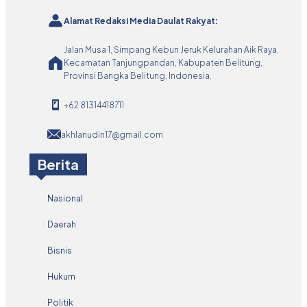
Alamat Redaksi Media Daulat Rakyat:
Jalan Musa 1, Simpang Kebun Jeruk Kelurahan Aik Raya,
Kecamatan Tanjungpandan, Kabupaten Belitung,
Provinsi Bangka Belitung, Indonesia.
+62 81314418711
akhlanudin17@gmail.com
Berita
Nasional
Daerah
Bisnis
Hukum
Politik