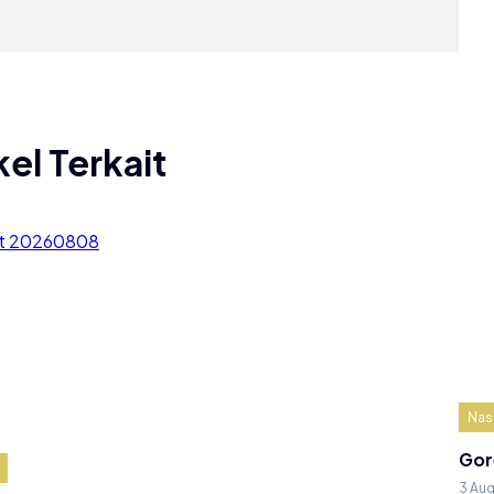
kel Terkait
Nas
Gor
3 Au