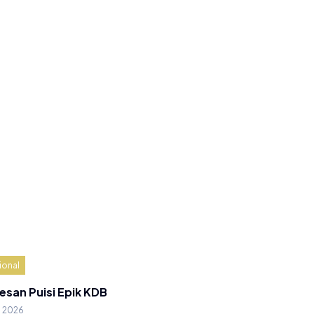
ional
esan Puisi Epik KDB
g 2026