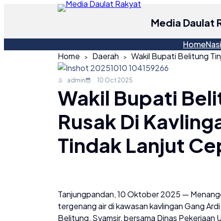
Media Daulat 
Home
Nas
Home
Daerah
admin
10 Oct 2025
Wakil Bupati Beli
Rusak Di Kavlinga
Tindak Lanjut Ce
Tanjungpandan, 10 Oktober 2025 — Menanggapi
tergenang air di kawasan kavlingan Gang Ard
Belitung, Syamsir, bersama Dinas Pekerjaan 