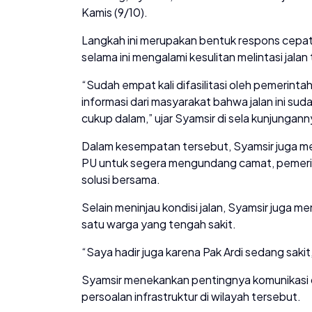
Kamis (9/10).
Langkah ini merupakan bentuk respons cepat
selama ini mengalami kesulitan melintasi jala
“Sudah empat kali difasilitasi oleh pemerinta
informasi dari masyarakat bahwa jalan ini sud
cukup dalam,” ujar Syamsir di sela kunjungann
Dalam kesempatan tersebut, Syamsir juga me
PU untuk segera mengundang camat, pemerin
solusi bersama.
Selain meninjau kondisi jalan, Syamsir juga 
satu warga yang tengah sakit.
“Saya hadir juga karena Pak Ardi sedang sakit,
Syamsir menekankan pentingnya komunikasi d
persoalan infrastruktur di wilayah tersebut.