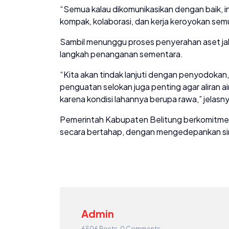
“Semua kalau dikomunikasikan dengan baik, in
kompak, kolaborasi, dan kerja keroyokan sem
Sambil menunggu proses penyerahan aset ja
langkah penanganan sementara.
“Kita akan tindak lanjuti dengan penyodokan
penguatan selokan juga penting agar aliran air
karena kondisi lahannya berupa rawa,” jelasn
Pemerintah Kabupaten Belitung berkomitmen
secara bertahap, dengan mengedepankan sin
Admin
6506 Posts
0 Comments