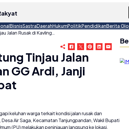
Rakyat
ional
Bisnis
Sastra
Daerah
Hukum
Politik
Pendidikan
Berita Glo
Wakil Bupati Belitung Tinjau Jalan Rusak di Kavlingan GG Ardi, Janji Tindak Lanjut Cepat
Be
tung Tinjau Jalan
n GG Ardi, Janji
pat
 keluhan warga terkait kondisi jalan rusak dan
i, Desa Air Saga, Kecamatan Tanjungpandan, Wakil Bupati
Umum (PU) melakukan peninjauan langsung ke lokasi,