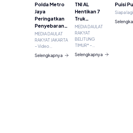
Polda Metro
TNI AL
Puisi P
Jaya
Hentikan 7
Siapa lag
Peringatkan
Truk…
Selengk
Penyebaran…
MEDIA DAULAT
RAKYAT
MEDIA DAULAT
BELITUNG
RAKYAT JAKARTA
TIMUR* –…
– Video…
Selengkapnya
Selengkapnya