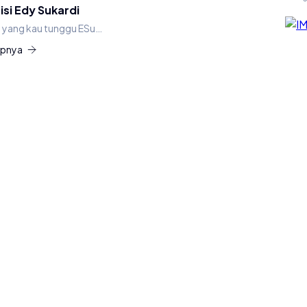
uisi Edy Sukardi
i yang kau tunggu ESu…
apnya