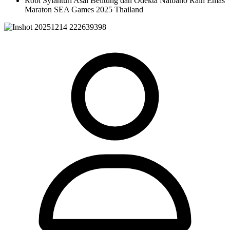
Robi Syianturi Asal Belitung dan Odekta Naibaho Raih Emas
Maraton SEA Games 2025 Thailand