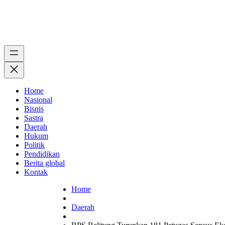
Home
Nasional
Bisnis
Sastra
Daerah
Hukum
Politik
Pendidikan
Berita global
Kontak
Home
Daerah